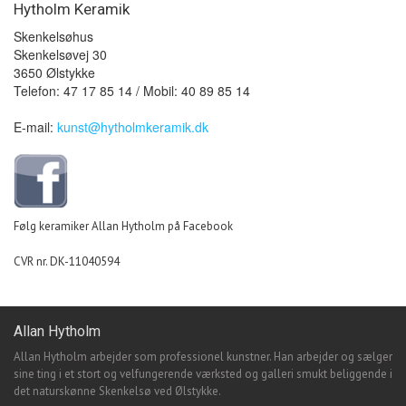
Hytholm Keramik
Skenkelsøhus
Skenkelsøvej 30
3650 Ølstykke
Telefon: 47 17 85 14 / Mobil: 40 89 85 14
E-mail:
kunst@hytholmkeramik.dk
Følg keramiker Allan Hytholm på Facebook
CVR nr. DK-11040594
Allan Hytholm
Allan Hytholm arbejder som professionel kunstner. Han arbejder og sælger
sine ting i et stort og velfungerende værksted og galleri smukt beliggende i
det naturskønne Skenkelsø ved Ølstykke.